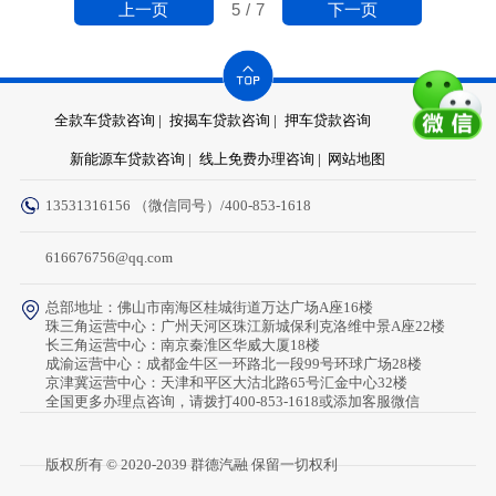
上一页
下一页
5
/
7
全款车贷款咨询 |
按揭车贷款咨询 |
押车贷款咨询
新能源车贷款咨询 |
线上免费办理咨询 |
网站地图
13531316156 （微信同号）/400-853-1618
616676756@qq.com
总部地址：佛山市南海区桂城街道万达广场A座16楼
珠三角运营中心：广州天河区珠江新城保利克洛维中景A座22楼
长三角运营中心：南京秦淮区华威大厦18楼
成渝运营中心：成都金牛区一环路北一段99号环球广场28楼
京津冀运营中心：天津和平区大沽北路65号汇金中心32楼
全国更多办理点咨询，请拨打400-853-1618或添加客服微信
版权所有 © 2020-2039 群德汽融 保留一切权利